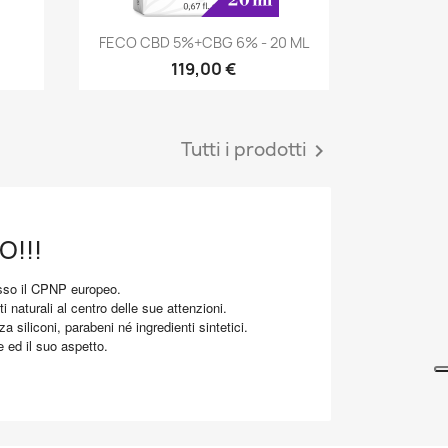
Anteprima

FECO CBD 5%+CBG 6% - 20 ML
119,00 €
Tutti i prodotti

O!!!
resso il CPNP europeo.
 naturali al centro delle sue attenzioni.
a siliconi, parabeni né ingredienti sintetici.
e ed il suo aspetto.