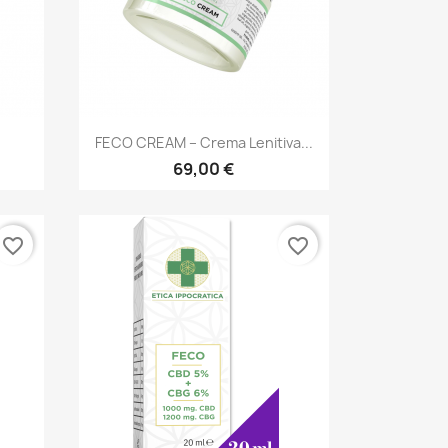
Anteprima

FECO CREAM – Crema Lenitiva...
69,00 €
favorite_border
favorite_border