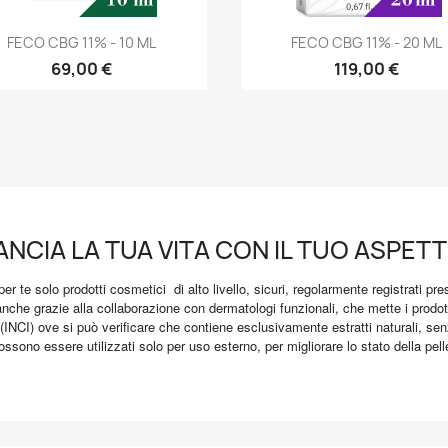
Anteprima
Anteprima


FECO CBG 11% - 10 ML
FECO CBG 11% - 20 ML
69,00 €
119,00 €
ANCIA LA TUA VITA CON IL TUO ASPETT
r te solo prodotti cosmetici di alto livello, sicuri, regolarmente registrati p
nche grazie alla collaborazione con dermatologi funzionali, che mette i prodotti
 (INCI) ove si può verificare che contiene esclusivamente estratti naturali, senz
sono essere utilizzati solo per uso esterno, per migliorare lo stato della pell