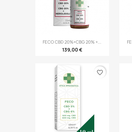
Anteprima

FECO CBD 20%+CBG 20% +...
FE
139,00 €
favorite_border