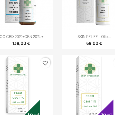
Anteprima
Anteprima


CO CBD 20%+CBN 20% +...
SKIN RELIEF – Olio...
139,00 €
69,00 €
favorite_border