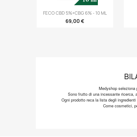
Anteprima

FECO CBD 5%+CBG 6% - 10 ML
69,00 €
BIL
Medyshop seleziona pe
Sono frutto di una incessante ricerca, a
Ogni prodotto reca la lista degli ingredienti
Come cosmetici, pos