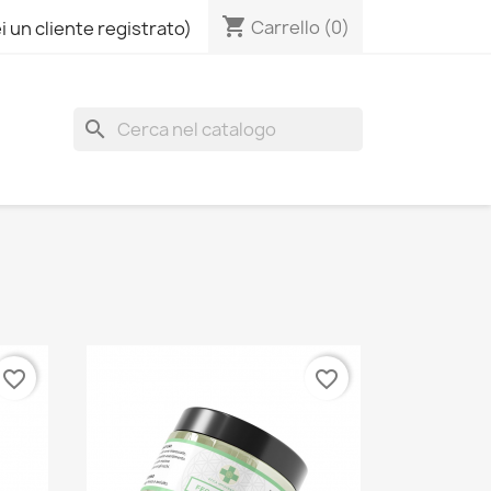
shopping_cart
Carrello
(0)
i un cliente registrato)
search
favorite_border
favorite_border